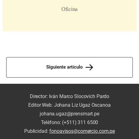
Siguiente artículo
Director: Iván Marco Slocovich Pardo
Editor Web: Johana Liz Ugaz Oscanoa
johana.ugaz@prensmart.pe
Teléfono: (+511) 311 6500
Publicidad:
fonoavisos@comercio.com.pe