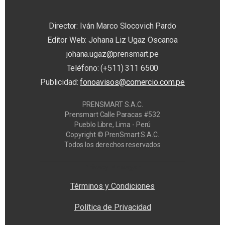
Director: Iván Marco Slocovich Pardo
Editor Web: Johana Liz Ugaz Oscanoa
johana.ugaz@prensmart.pe
Teléfono: (+511) 311 6500
Publicidad:
fonoavisos@comercio.com.pe
PRENSMART S.A.C.
Prensmart Calle Paracas #532
Pueblo Libre, Lima - Perú
Copyright © PrenSmart S.A.C.
Todos los derechos reservados
Privacy Manager
Términos y Condiciones
Política de Privacidad