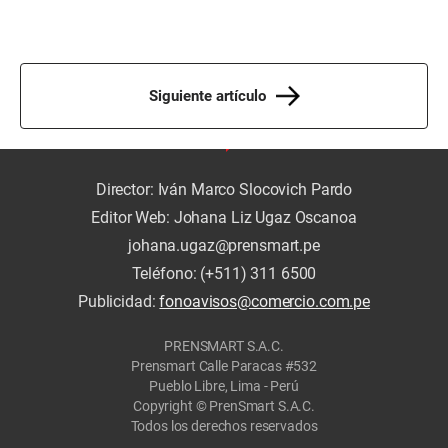
Siguiente artículo
Director: Iván Marco Slocovich Pardo
Editor Web: Johana Liz Ugaz Oscanoa
johana.ugaz@prensmart.pe
Teléfono: (+511) 311 6500
Publicidad:
fonoavisos@comercio.com.pe
PRENSMART S.A.C.
Prensmart Calle Paracas #532
Pueblo Libre, Lima - Perú
Copyright © PrenSmart S.A.C.
Todos los derechos reservados