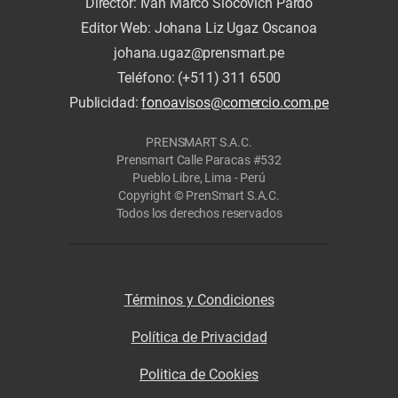
Director: Iván Marco Slocovich Pardo
Editor Web: Johana Liz Ugaz Oscanoa
johana.ugaz@prensmart.pe
Teléfono: (+511) 311 6500
Publicidad:
fonoavisos@comercio.com.pe
PRENSMART S.A.C.
Prensmart Calle Paracas #532
Pueblo Libre, Lima - Perú
Copyright © PrenSmart S.A.C.
Todos los derechos reservados
Términos y Condiciones
Política de Privacidad
Politica de Cookies