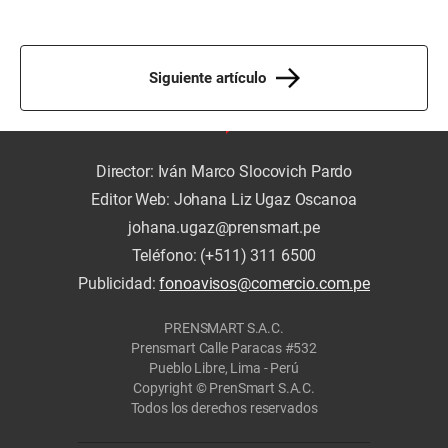
Siguiente artículo
Director: Iván Marco Slocovich Pardo
Editor Web: Johana Liz Ugaz Oscanoa
johana.ugaz@prensmart.pe
Teléfono: (+511) 311 6500
Publicidad:
fonoavisos@comercio.com.pe
PRENSMART S.A.C.
Prensmart Calle Paracas #532
Pueblo Libre, Lima - Perú
Copyright © PrenSmart S.A.C.
Todos los derechos reservados