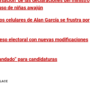
sación’ de las declaraciones del ministro
so de niñas awajún
dos celulares de Alan García se frustra por
ceso electoral con nuevas modificaciones
andado” para candidaturas
NLACE