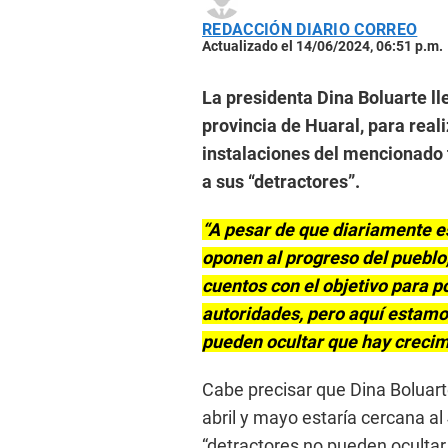
REDACCIÓN DIARIO CORREO
Actualizado el 14/06/2024, 06:51 p.m.
La presidenta Dina Boluarte ll
provincia de Huaral, para reali
instalaciones del mencionado 
a sus “detractores”.
“A pesar de que diariamente e
oponen al progreso del pueblo
cuentos con el objetivo para p
autoridades, pero aquí estamo
pueden ocultar que hay crecim
Cabe precisar que Dina Boluarte
abril y mayo estaría cercana a
“detractores no pueden ocultar