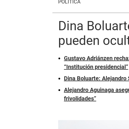
POLÍTICA
Dina Boluart
pueden ocult
Gustavo Adriánzen rechaz
“Institución presidencial”
Dina Boluarte: Alejandro 
Alejandro Aguinaga asegu
frivolidades”