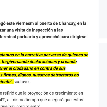
egó este viernesm al puerto de Chancay, en la
zar una visita de inspección a las
terminal portuario y aprovechó para dirigirse
stamos en la narrativa perversa de quienes se
, tergiversando declaraciones y creando
oner al ciudadano en contra de sus
s firmes, dignos, nuestros detractaros no
iento”
,
sostuvo.
 refirió que la proyección de crecimiento en
l 4%, al mismo tiempo que aseguró que estos
 que hay crecimiento”.