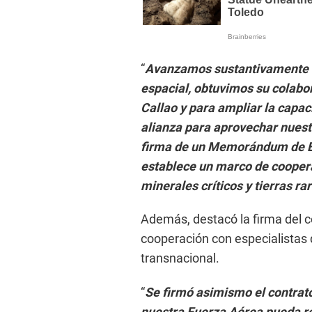
“
Avanzamos sustantivamente en
espacial, obtuvimos su colabor
Callao y para ampliar la capa
alianza para aprovechar nuest
firma de un Memorándum de E
establece un marco de coopera
minerales críticos y tierras ra
Además, destacó la firma del co
cooperación con especialistas d
transnacional.
“
Se firmó asimismo el contrat
nuestra Fuerza Aérea pueda re