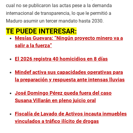
cual no se publicaron las actas pese a la demanda
internacional de transparencia, lo que le permitió a
Maduro asumir un tercer mandato hasta 2030.
TE PUEDE INTERESAR:
Mesías Guevara: “Ningún proyecto minero va a
salir a la fuerza”
El 2026 registra 40 homicidios en 8 días
Mindef activa sus capacidades operativas para
la preparación y respuesta ante intensas lluvias
José Domingo Pérez queda fuera del caso
Susana Villarán en pleno juicio oral
Fiscalía de Lavado de Activos incauta inmuebles
vinculados a tráfico ilícito de drogas