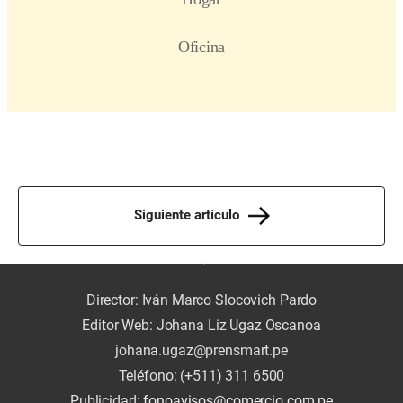
Siguiente artículo
Director: Iván Marco Slocovich Pardo
Editor Web: Johana Liz Ugaz Oscanoa
johana.ugaz@prensmart.pe
Teléfono: (+511) 311 6500
Publicidad:
fonoavisos@comercio.com.pe