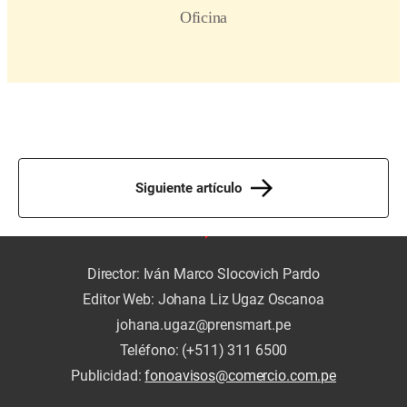
Siguiente artículo
Director: Iván Marco Slocovich Pardo
Editor Web: Johana Liz Ugaz Oscanoa
johana.ugaz@prensmart.pe
Teléfono: (+511) 311 6500
Publicidad:
fonoavisos@comercio.com.pe