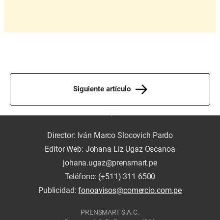
Siguiente artículo
Director: Iván Marco Slocovich Pardo
Editor Web: Johana Liz Ugaz Oscanoa
johana.ugaz@prensmart.pe
Teléfono: (+511) 311 6500
Publicidad:
fonoavisos@comercio.com.pe
PRENSMART S.A.C.