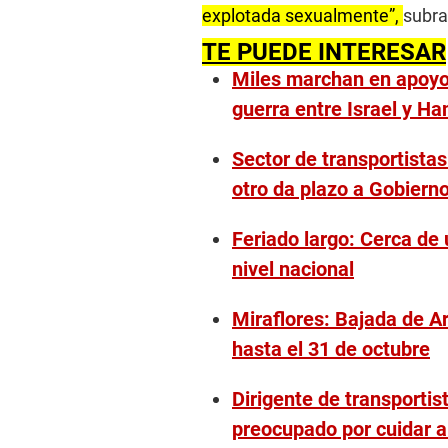
explotada sexualmente”,
subra
TE PUEDE INTERESAR
Miles marchan en apoyo 
guerra entre Israel y H
Sector de transportistas
otro da plazo a Gobiern
Feriado largo: Cerca de 
nivel nacional
Miraflores: Bajada de A
hasta el 31 de octubre
Dirigente de transportist
preocupado por cuidar al