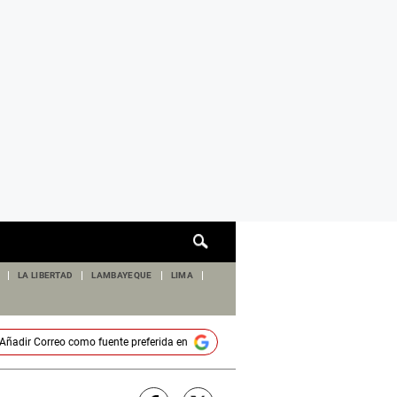
Cuadro
de
búsqueda
LA LIBERTAD
LAMBAYEQUE
LIMA
Añadir
Correo
como fuente preferida en