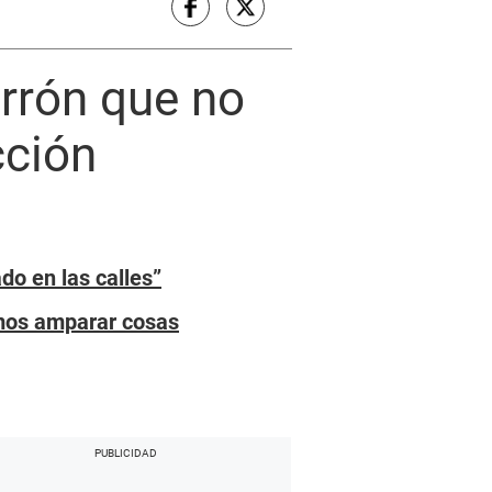
errón que no
cción
do en las calles”
emos amparar cosas