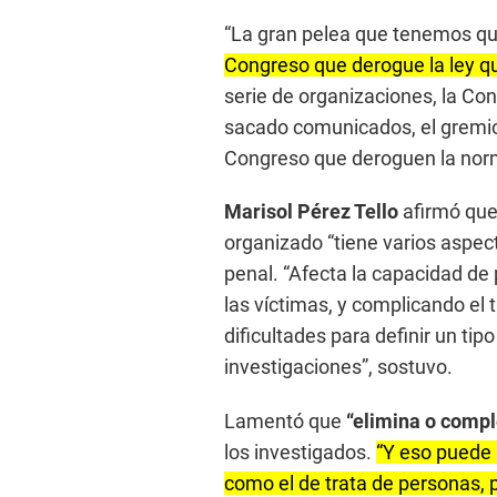
“La gran pelea que tenemos q
Congreso que derogue la ley q
serie de organizaciones, la Co
sacado comunicados, el gremio 
Congreso que deroguen la norm
Marisol Pérez Tello
afirmó que
organizado “tiene varios aspect
penal. “Afecta la capacidad de
las víctimas, y complicando el t
dificultades para definir un tip
investigaciones”, sostuvo.
Lamentó que
“elimina o comple
los investigados.
“Y eso puede 
como el de trata de personas, 