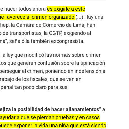
ue hacer todos ahora
es exigirle a este
ue favorece al crimen organizado
(...) Hay una
nfiep, la Cámara de Comercio de Lima, han
de transportistas, la CGTP, exigiendo al
a”, señaló la también excongresista.
 la ley que modificó las normas sobre crimen
os que generan confusión sobre la tipificación
 perseguir el crimen, poniendo en indefensión a
rabajo de los fiscales, que se ven en
o penal tan poco claro para sus
jiza la posibilidad de hacer allanamientos”
a
ayudar a que se pierdan pruebas y en casos
puede exponer la vida una niña que está siendo