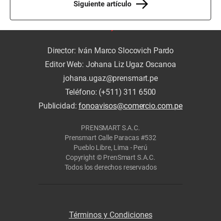
Siguiente artículo
Director: Iván Marco Slocovich Pardo
Editor Web: Johana Liz Ugaz Oscanoa
johana.ugaz@prensmart.pe
Teléfono: (+511) 311 6500
Publicidad:
fonoavisos@comercio.com.pe
PRENSMART S.A.C.
Prensmart Calle Paracas #532
Pueblo Libre, Lima - Perú
Copyright © PrenSmart S.A.C.
Todos los derechos reservados
Términos y Condiciones