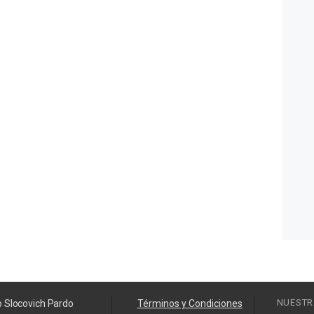
NUESTR
o Slocovich Pardo
Términos y Condiciones