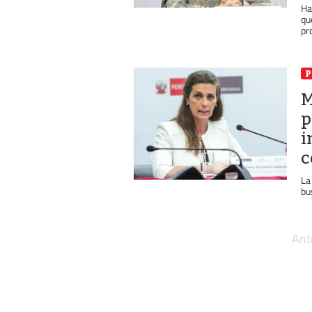
Ha
qu
pr
P
M
p
i
c
La
bu
Ant