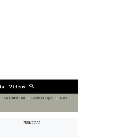
ia
Videos
Cuadro
de
búsqueda
LA LIBERTAD
LAMBAYEQUE
LIMA