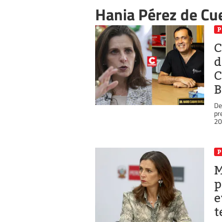
Hania Pérez de Cue
P
C
d
C
B
De
pr
20
P
M
p
e
t