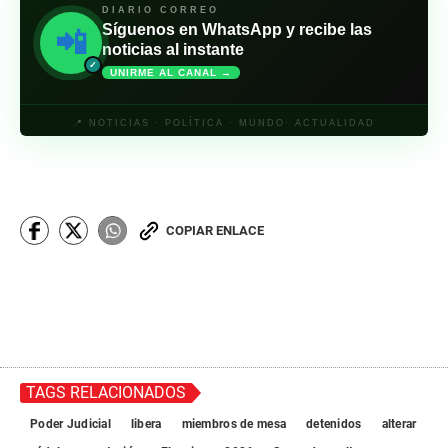
DIARIO CORREO
Síguenos en WhatsApp y recibe las
📲
noticias al instante
✓
UNIRME AL CANAL →
📍 NOTICIAS · POLÍTICA · MUNDO· ACTUALIDAD
COPIAR ENLACE
TAGS RELACIONADOS
Poder Judicial
libera
miembros de mesa
detenidos
alterar