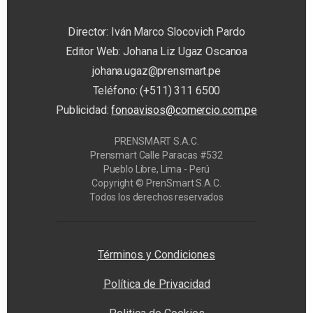
Director: Iván Marco Slocovich Pardo
Editor Web: Johana Liz Ugaz Oscanoa
johana.ugaz@prensmart.pe
Teléfono: (+511) 311 6500
Publicidad:
fonoavisos@comercio.com.pe
PRENSMART S.A.C.
Prensmart Calle Paracas #532
Pueblo Libre, Lima - Perú
Copyright © PrenSmart S.A.C.
Todos los derechos reservados
Privacy Manager
Términos y Condiciones
Política de Privacidad