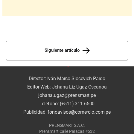
Siguiente artículo
Director: Iván Marco Slocovich Pardo
Editor Web: Johana Liz Ugaz Oscanoa
johana.ugaz@prensmart.pe
Teléfono: (+511) 311 6500
Publicidad:
fonoavisos@comercio.com.pe
PRENSMART S.A.C.
Prensmart Calle Paracas #532