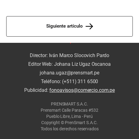
Siguiente artículo
Director: Iván Marco Slocovich Pardo
Editor Web: Johana Liz Ugaz Oscanoa
johana.ugaz@prensmart.pe
Teléfono: (+511) 311 6500
Publicidad:
fonoavisos@comercio.com.pe
PRENSMART S.A.C.
Prensmart Calle Paracas #532
Pueblo Libre, Lima - Perú
Copyright © PrenSmart S.A.C.
Todos los derechos reservados