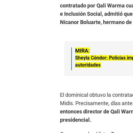
contratado por Qali Warma cua
e Inclusión Social, admitió qu
Nicanor Boluarte, hermano de 
MIRA:
Sheyla Cóndor: Policías im
autoridades
El dominical obtuvo la contratac
Midis. Precisamente, días antes
entonces director de Qali War
presidencial.