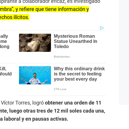
pirante a colaborador eficaz, es investigado
mbra”, y refiere que tiene información y
chos ilícitos.
 Víctor Torres, logró
obtener una orden de 11
nte, luego otras tres de 12 mil soles cada una,
 laboral y en pausas activas.