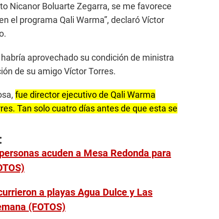
rto Nicanor Boluarte Zegarra, se me favorece
 en el programa Qali Warma”, declaró Víctor
o.
e habría aprovechado su condición de ministra
ción de su amigo Víctor Torres.
osa,
fue director ejecutivo de Qali Warma
res. Tan solo cuatro días antes de que esta se
:
 personas acuden a Mesa Redonda para
FOTOS)
currieron a playas Agua Dulce y Las
 semana (FOTOS)