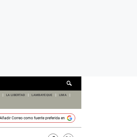
Cuadro
de
búsqueda
LA LIBERTAD
LAMBAYEQUE
LIMA
Añadir
Correo
como fuente preferida en