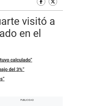
rte visitó a
ado en el
 tuvo calculado”
bajo del 3%”
as”