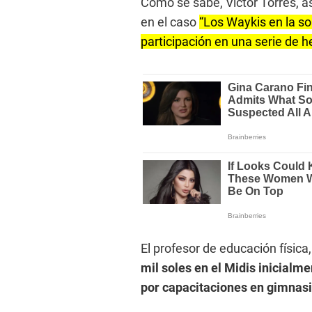
Como se sabe, Víctor Torres, as
en el caso
“Los Waykis en la so
participación en una serie de he
El profesor de educación física,
mil soles en el Midis inicialme
por capacitaciones en gimnasia