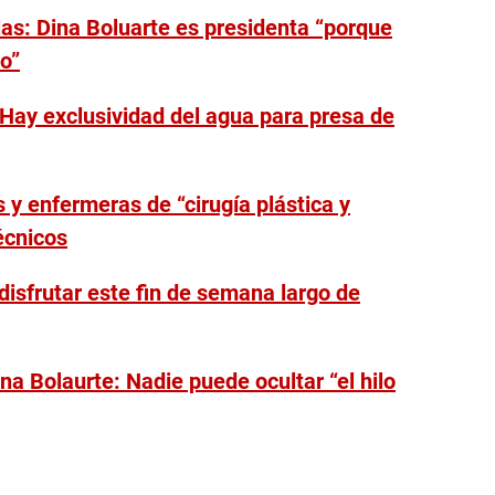
las: Dina Boluarte es presidenta “porque
o”
Hay exclusividad del agua para presa de
 enfermeras de “cirugía plástica y
écnicos
sfrutar este fin de semana largo de
a Bolaurte: Nadie puede ocultar “el hilo