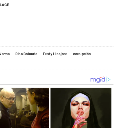
NLACE
 Warma
Dina Boluarte
Fredy Hinojosa
corrupción