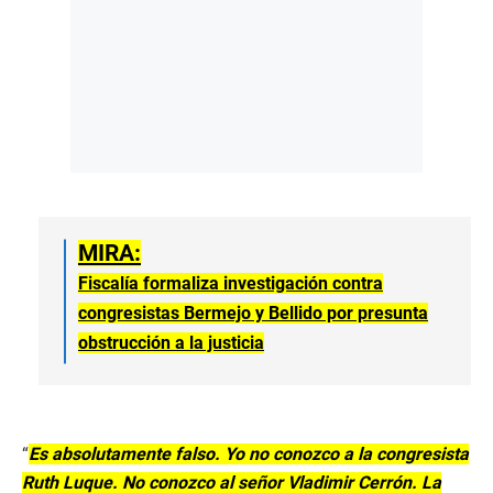
MIRA:
Fiscalía formaliza investigación contra
congresistas Bermejo y Bellido por presunta
obstrucción a la justicia
“
Es absolutamente falso. Yo no conozco a la congresista
Ruth Luque. No conozco al señor Vladimir Cerrón. La