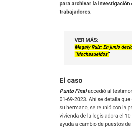
para archivar la investigación 
trabajadores.
VER MÁS:
Magaly Ruiz: En junio deci
“Mochasueldos”
El caso
Punto Final
accedió al testimo
01-69-2023. Ahí se detalla que 
su hermano, se reunió con la p
vivienda de la legisladora el 1
ayuda a cambio de puestos de t