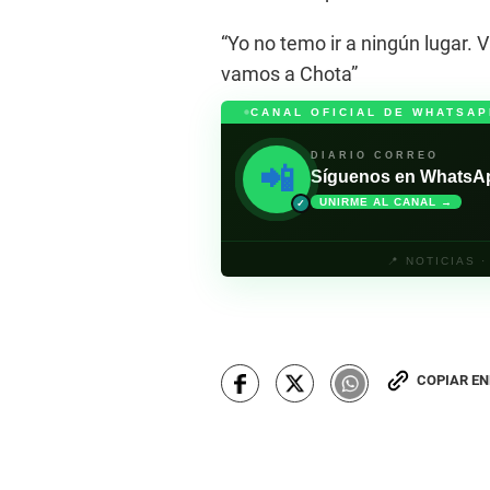
“Yo no temo ir a ningún lugar.
vamos a Chota”
CANAL OFICIAL DE WHATSAP
DIARIO CORREO
📲
Síguenos en WhatsApp 
UNIRME AL CANAL →
✓
📍 NOTICIAS 
COPIAR E