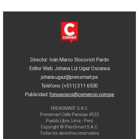
Director: Iván Marco Slocovich Pardo
Editor Web: Johana Liz Ugaz Oscanoa
johana.ugaz@prensmart.pe
Teléfono: (+511) 311 6500
Publicidad:
fonoavisos@comercio.com.pe
PRENSMART S.A.C.
Prensmart Calle Paracas #532
Pueblo Libre, Lima - Perú
Copyright © PrenSmart S.A.C.
Todos los derechos reservados