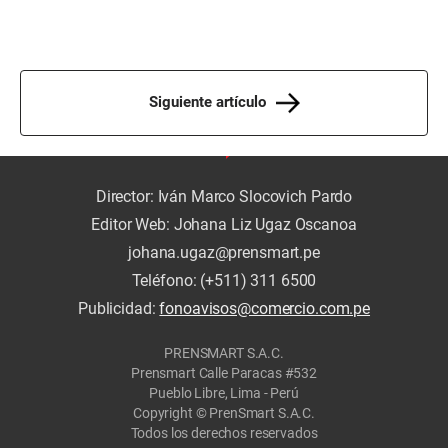
Siguiente artículo
Director: Iván Marco Slocovich Pardo
Editor Web: Johana Liz Ugaz Oscanoa
johana.ugaz@prensmart.pe
Teléfono: (+511) 311 6500
Publicidad:
fonoavisos@comercio.com.pe
PRENSMART S.A.C.
Prensmart Calle Paracas #532
Pueblo Libre, Lima - Perú
Copyright © PrenSmart S.A.C.
Todos los derechos reservados