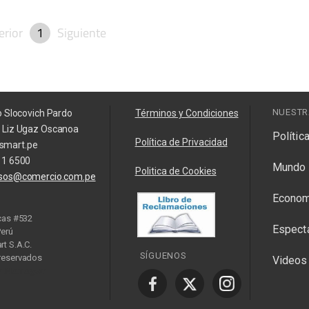
erior
1
Siguiente
NUESTR
o Slocovich Pardo
Términos y Condiciones
a Liz Ugaz Oscanoa
Polític
Política de Privacidad
smart.pe
11 6500
Mundo
Politica de Cookies
isos@comercio.com.pe
Econom
cas #532
Espect
Perú
t S.A.C.
SÍGUENOS
reservados
Videos
y Manager