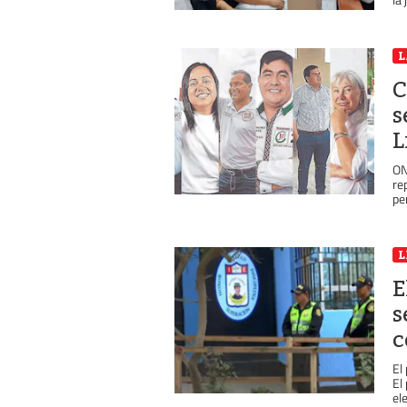
L
C
s
L
ON
re
pe
L
E
s
c
El
El
ele