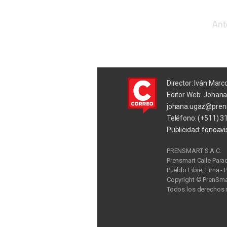
Ant
Director: Iván Marc
Editor Web: Johan
johana.ugaz@pren
Teléfono: (+511) 3
Publicidad:
fonoav
PRENSMART S.A.C.
Prensmart Calle Para
Pueblo Libre, Lima - 
Copyright © PrenSmar
Todos los derechos 
Privac