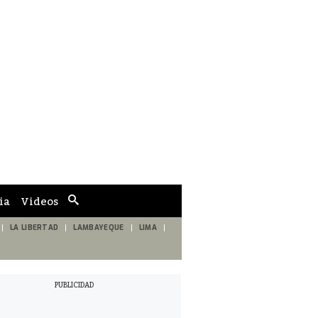
ia
Videos
Cuadro
de
búsqueda
LA LIBERTAD
LAMBAYEQUE
LIMA