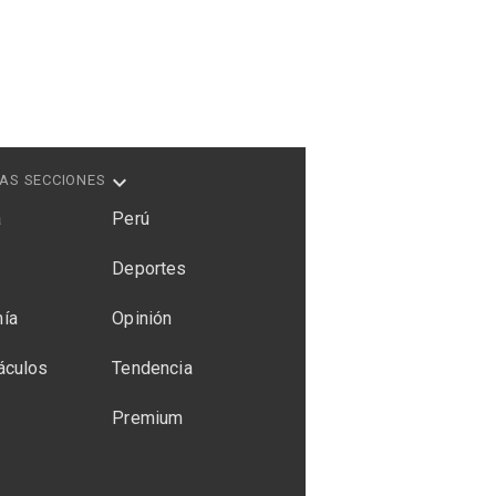
AS SECCIONES
a
Perú
Deportes
ía
Opinión
áculos
Tendencia
Premium