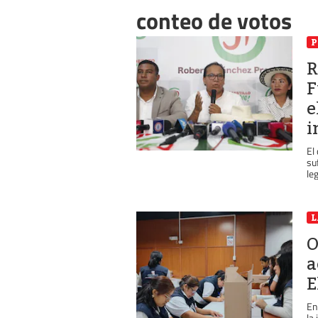
conteo de votos
P
R
F
e
i
El
su
le
L
O
a
E
En
la