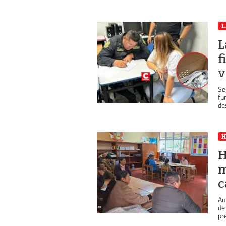
L
L
f
v
Se
fu
de
H
m
c
Au
de
pr