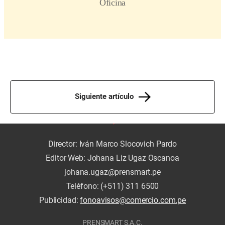
Siguiente artículo
Director: Iván Marco Slocovich Pardo
Editor Web: Johana Liz Ugaz Oscanoa
johana.ugaz@prensmart.pe
Teléfono: (+511) 311 6500
Publicidad:
fonoavisos@comercio.com.pe
PRENSMART S.A.C.