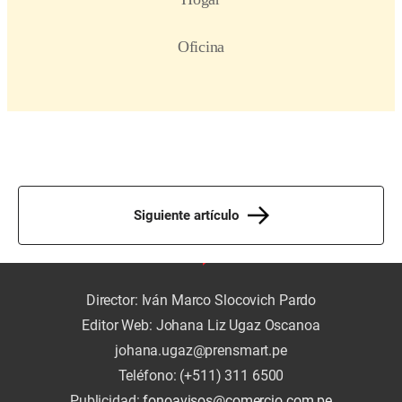
Siguiente artículo
Director: Iván Marco Slocovich Pardo
Editor Web: Johana Liz Ugaz Oscanoa
johana.ugaz@prensmart.pe
Teléfono: (+511) 311 6500
Publicidad:
fonoavisos@comercio.com.pe