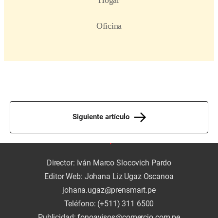
Siguiente artículo
Director: Iván Marco Slocovich Pardo
Editor Web: Johana Liz Ugaz Oscanoa
johana.ugaz@prensmart.pe
Teléfono: (+511) 311 6500
Publicidad:
fonoavisos@comercio.com.pe