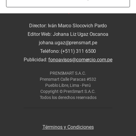
Director: Iván Marco Slocovich Pardo
Editor Web: Johana Liz Ugaz Oscanoa
johana.ugaz@prensmart.pe
Teléfono: (+511) 311 6500
Publicidad:
fonoavisos@comercio.com.pe
PRENSMART S.A.C.
Prensmart Calle Paracas #532
Pueblo Libre, Lima - Perú
Copyright © PrenSmart S.A.C.
Todos los derechos reservados
Términos y Condiciones