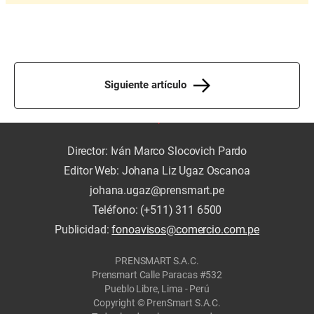
Siguiente artículo
Director: Iván Marco Slocovich Pardo
Editor Web: Johana Liz Ugaz Oscanoa
johana.ugaz@prensmart.pe
Teléfono: (+511) 311 6500
Publicidad:
fonoavisos@comercio.com.pe
PRENSMART S.A.C.
Prensmart Calle Paracas #532
Pueblo Libre, Lima - Perú
Copyright © PrenSmart S.A.C.