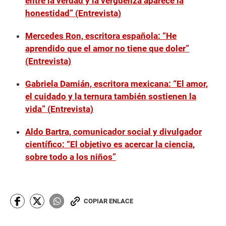
entre la verdad y la vergüenza aparece la
honestidad” (Entrevista)
Mercedes Ron, escritora española: “He
aprendido que el amor no tiene que doler”
(Entrevista)
Gabriela Damián, escritora mexicana: “El amor,
el cuidado y la ternura también sostienen la
vida” (Entrevista)
Aldo Bartra, comunicador social y divulgador
científico: “El objetivo es acercar la ciencia,
sobre todo a los niños”
COPIAR ENLACE