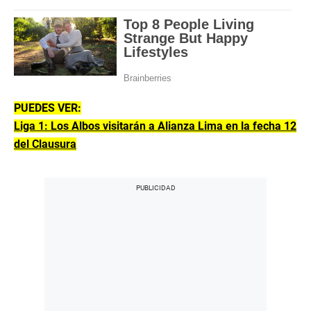
PUEDES VER:
Liga 1: Los Albos visitarán a Alianza Lima en la fecha 12
del Clausura