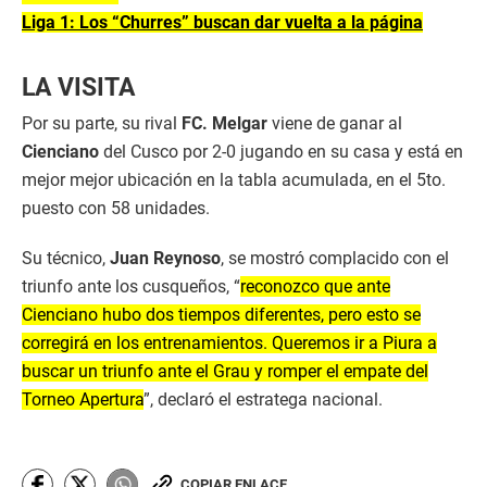
Liga 1: Los “Churres” buscan dar vuelta a la página
LA VISITA
Por su parte, su rival
FC. Melgar
viene de ganar al
Cienciano
del Cusco por 2-0 jugando en su casa y está en
mejor mejor ubicación en la tabla acumulada, en el 5to.
puesto con 58 unidades.
Su técnico,
Juan Reynoso
, se mostró complacido con el
triunfo ante los cusqueños, “
reconozco que ante
Cienciano hubo dos tiempos diferentes, pero esto se
corregirá en los entrenamientos. Queremos ir a Piura a
buscar un triunfo ante el Grau y romper el empate del
Torneo Apertura
”, declaró el estratega nacional.
COPIAR ENLACE