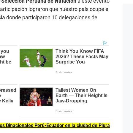
a
Selección Peruana de Natación
a este evento
articipación lograron que nuestro país ocupe el
ia donde participaron 10 delegaciones de
os Binacionales Perú-Ecuador en la ciudad de Piura