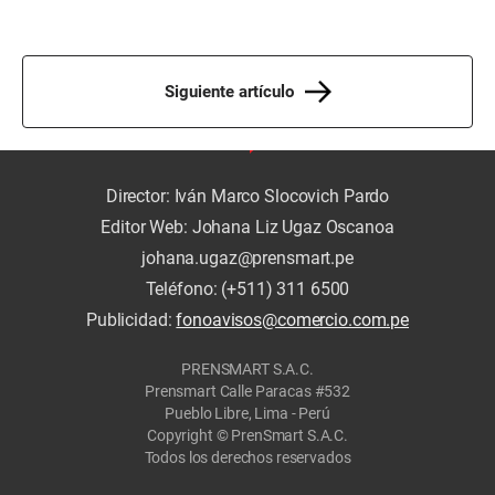
Siguiente artículo
Director: Iván Marco Slocovich Pardo
Editor Web: Johana Liz Ugaz Oscanoa
johana.ugaz@prensmart.pe
Teléfono: (+511) 311 6500
Publicidad:
fonoavisos@comercio.com.pe
PRENSMART S.A.C.
Prensmart Calle Paracas #532
Pueblo Libre, Lima - Perú
Copyright © PrenSmart S.A.C.
Todos los derechos reservados