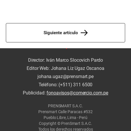
Siguiente artículo
Director: Iván Marco Slocovich Pardo
Editor Web: Johana Liz Ugaz Oscanoa
johana.ugaz@prensmart.pe
Teléfono: (+511) 311 6500
Publicidad:
fonoavisos@comercio.com.pe
PRENSMART S.A.C.
Prensmart Calle Paracas #532
Pueblo Libre, Lima - Perú
Copyright © PrenSmart S.A.C.
Todos los derechos reservados