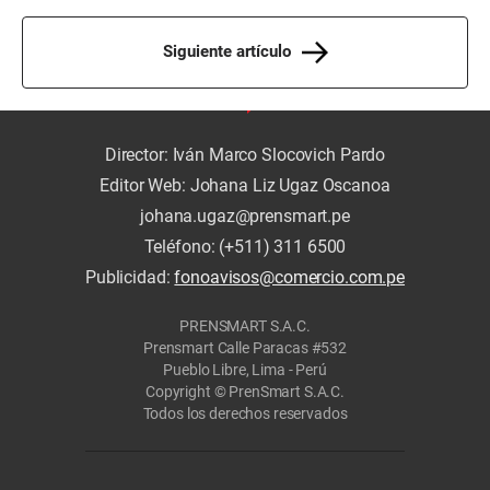
Siguiente artículo
Director: Iván Marco Slocovich Pardo
Editor Web: Johana Liz Ugaz Oscanoa
johana.ugaz@prensmart.pe
Teléfono: (+511) 311 6500
Publicidad:
fonoavisos@comercio.com.pe
PRENSMART S.A.C.
Prensmart Calle Paracas #532
Pueblo Libre, Lima - Perú
Copyright © PrenSmart S.A.C.
Todos los derechos reservados