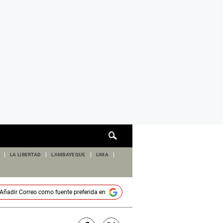
Cuadro
de
búsqueda
LA LIBERTAD
LAMBAYEQUE
LIMA
Añadir
Correo
como fuente preferida en