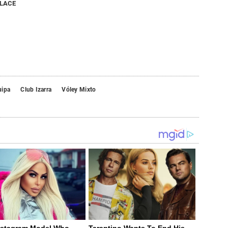
NLACE
uipa
Club Izarra
Vóley Mixto