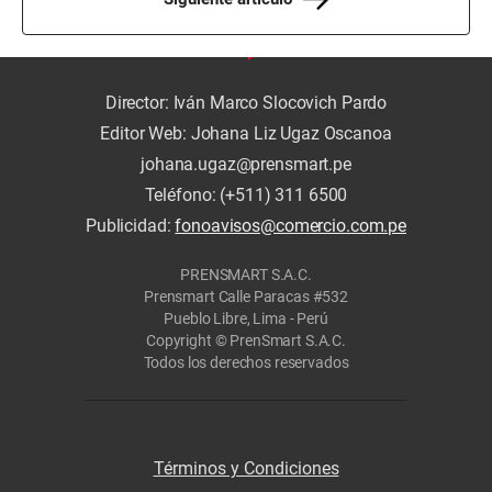
Director: Iván Marco Slocovich Pardo
Editor Web: Johana Liz Ugaz Oscanoa
johana.ugaz@prensmart.pe
Teléfono: (+511) 311 6500
Publicidad:
fonoavisos@comercio.com.pe
PRENSMART S.A.C.
Prensmart Calle Paracas #532
Pueblo Libre, Lima - Perú
Copyright © PrenSmart S.A.C.
Todos los derechos reservados
Términos y Condiciones