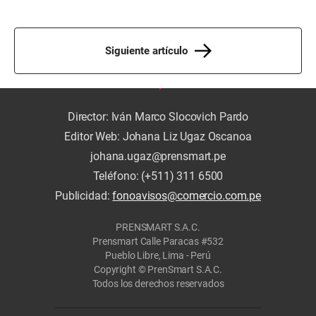
Siguiente artículo
Director: Iván Marco Slocovich Pardo
Editor Web: Johana Liz Ugaz Oscanoa
johana.ugaz@prensmart.pe
Teléfono: (+511) 311 6500
Publicidad:
fonoavisos@comercio.com.pe
PRENSMART S.A.C.
Prensmart Calle Paracas #532
Pueblo Libre, Lima - Perú
Copyright © PrenSmart S.A.C.
Todos los derechos reservados