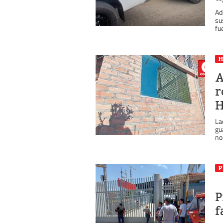
Ad
su
fue
A
r
H
La
gu
no
P
P
f