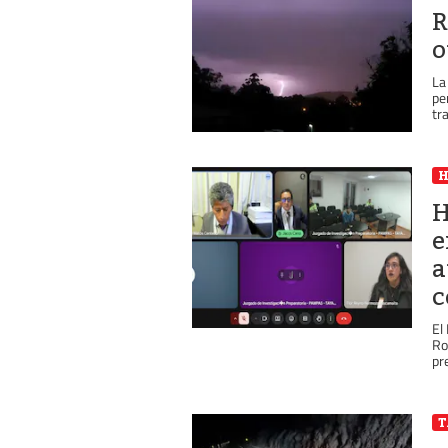
R
o
La
pe
tr
H
e
a
c
El
Ro
pr