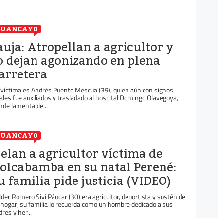
HUANCAYO
auja: Atropellan a agricultor y
o dejan agonizando en plena
arretera
 víctima es Andrés Puente Mescua (39), quien aún con signos
tales fue auxiliados y trasladado al hospital Domingo Olavegoya,
nde lamentable...
HUANCAYO
elan a agricultor víctima de
olcabamba en su natal Perené:
u familia pide justicia (VIDEO)
lder Romero Sivi Páucar (30) era agricultor, deportista y sostén de
 hogar; su familia lo recuerda como un hombre dedicado a sus
dres y her...