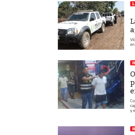
L
L
a
Ví
en
O
p
e
Co
ca
y e