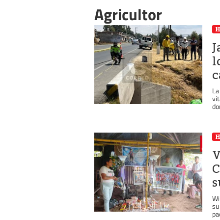
Agricultor
J
l
c
La
vi
do
V
C
s
Wi
su
pa