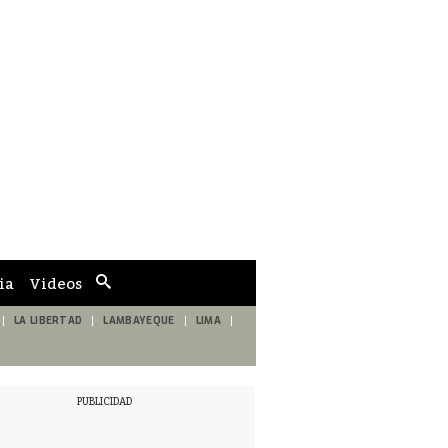
ia
Videos
Cuadro
de
búsqueda
LA LIBERTAD
LAMBAYEQUE
LIMA