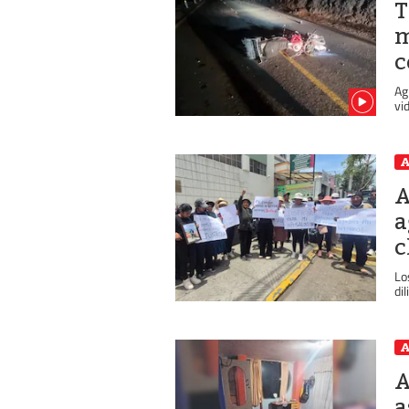
T
m
c
Ag
vi
A
A
a
c
Lo
di
A
A
a