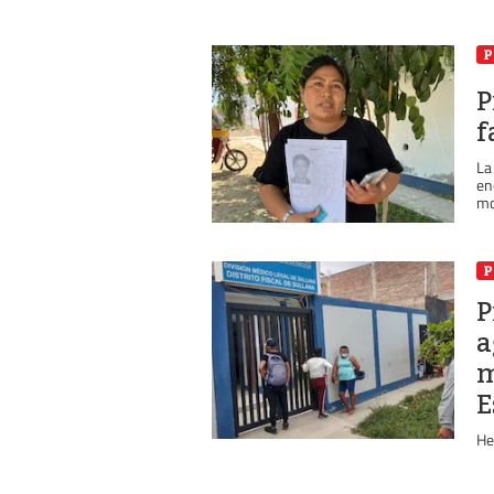
P
P
f
La
en
mo
P
P
a
m
E
He