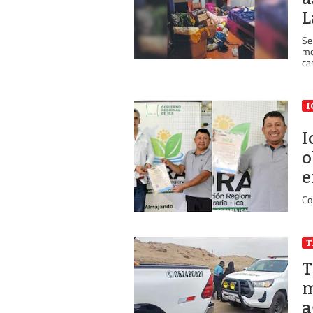
L
Se
mo
ca
I
I
o
e
Co
T
m
a