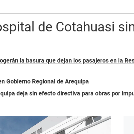
spital de Cotahuasi si
ogerán la basura que dejan los pasajeros en la Res
en Gobierno Regional de Arequipa
quipa deja sin efecto directiva para obras por imp