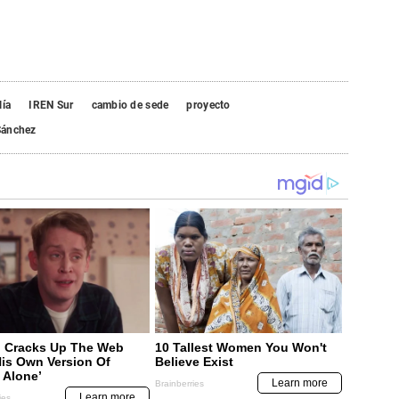
lía
IREN Sur
cambio de sede
proyecto
Sánchez