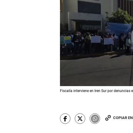
0
Fiscalía interviene en Iren Sur por denuncias
s
e
c
o
n
d
COPIAR E
s
o
f