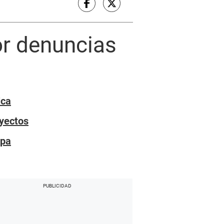
or denuncias
lca
oyectos
ipa