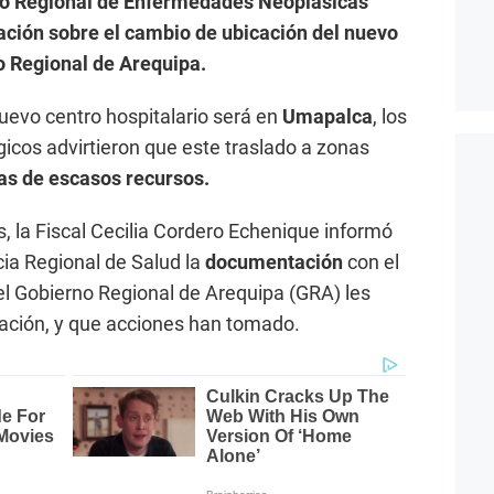
tuto Regional de Enfermedades Neoplásicas
mación sobre el cambio de ubicación del nuevo
no Regional de Arequipa.
nuevo centro hospitalario será en
Umapalca
, los
gicos advirtieron que este traslado a zonas
as de escasos recursos.
, la Fiscal Cecilia Cordero Echenique informó
cia Regional de Salud la
documentación
con el
l Gobierno Regional de Arequipa (GRA) les
cación, y que acciones han tomado.