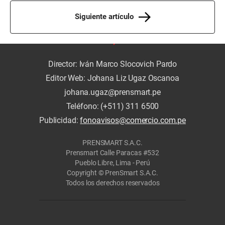
Siguiente artículo
Director: Iván Marco Slocovich Pardo
Editor Web: Johana Liz Ugaz Oscanoa
johana.ugaz@prensmart.pe
Teléfono: (+511) 311 6500
Publicidad:
fonoavisos@comercio.com.pe
PRENSMART S.A.C.
Prensmart Calle Paracas #532
Pueblo Libre, Lima - Perú
Copyright © PrenSmart S.A.C.
Todos los derechos reservados