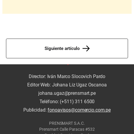
Siguiente artículo
Director: Iván Marco Slocovich Pardo
Editor Web: Johana Liz Ugaz Oscanoa
johana.ugaz@prensmart.pe
Teléfono: (+511) 311 6500
Publicidad:
fonoavisos@comercio.com.pe
PRENSMART S.A.C.
Prensmart Calle Paracas #532