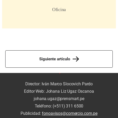
Siguiente artículo
Director: Iván Marco Slocovich Pardo
Editor Web: Johana Liz Ugaz Oscanoa
johana.ugaz@prensmart.pe
Teléfono: (+511) 311 6500
Publicidad:
fonoavisos@comercio.com.pe