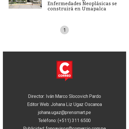
Enfermedades Neoplásicas se
construirá en Umapalca
1
Director: Iván Marco Slocovich Pardo
Editor Web: Johana Liz Ugaz Oscanoa
johana.ugaz@prensmart.pe
Teléfono: (+511) 311 6500
Publicidad:
fonoavisos@comercio.com.pe