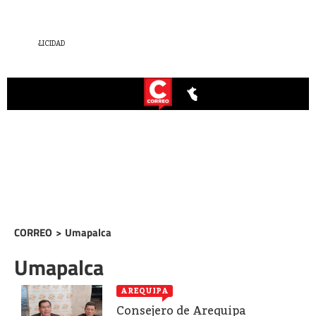
CORREO
>
Umapalca
Umapalca
AREQUIPA
Consejero de Arequipa