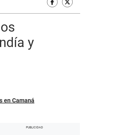
los
ndía y
les en Camaná