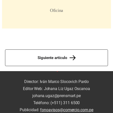
Siguiente artículo
Director: Iván Marco Slocovich Pardo
Editor Web: Johana Liz Ugaz Oscanoa
johana.ugaz@prensmart.pe
Teléfono: (+511) 311 6500
Publicidad:
fonoavisos@comercio.com.pe