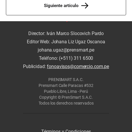
Siguiente artículo
Director: Iván Marco Slocovich Pardo
Editor Web: Johana Liz Ugaz Oscanoa
johana.ugaz@prensmart.pe
Teléfono: (+511) 311 6500
Publicidad:
fonoavisos@comercio.com.pe
PRENSMART S.A.C.
Prensmart Calle Paracas #532
Pueblo Libre, Lima - Perú
Copyright © PrenSmart S.A.C.
Todos los derechos reservados
Términos y Condiciones