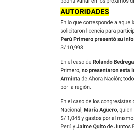
podría variar en los próximos d
AUTORIDADES
En lo que corresponde a aquell
solicitaron licencia para partic
Perú Primero presentó su inf
S/ 10,993.
En el caso de
Rolando Bedregal
Primero,
no presentaron esta 
Arminta
de Ahora Nación; todo
por la región.
En el caso de los congresistas
Nacional,
María Agüero
, quien
S/ 1,045 y gastos por el mismo
Perú y
Jaime Quito
de Juntos P