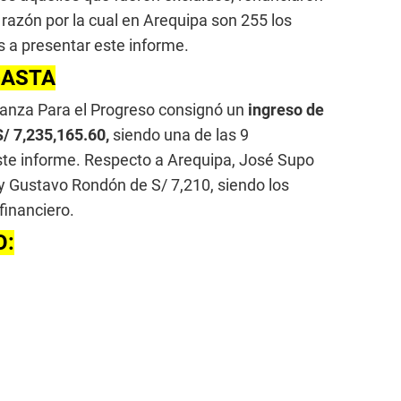
 razón por la cual en Arequipa son 255 los
 a presentar este informe.
GASTA
ianza Para el Progreso consignó un
ingreso de
/ 7,235,165.60,
siendo una de las 9
ste informe. Respecto a Arequipa, José Supo
y Gustavo Rondón de S/ 7,210, siendo los
financiero.
O: